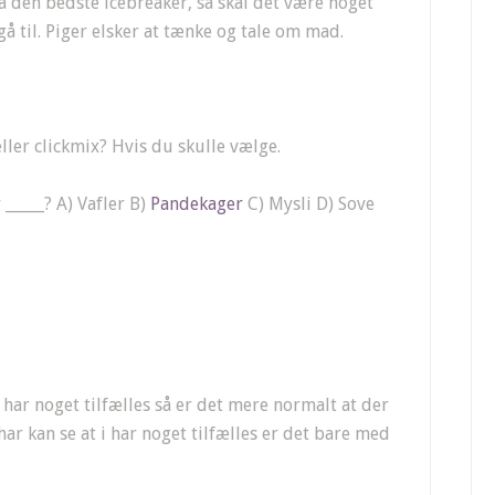
 den bedste icebreaker, så skal det være noget
å til. Piger elsker at tænke og tale om mad.
ler clickmix? Hvis du skulle vælge.
_____? A) Vafler B)
Pandekager
C) Mysli D) Sove
i har noget tilfælles så er det mere normalt at der
har kan se at i har noget tilfælles er det bare med