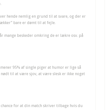
.
iver hende nemlig en grund til at svare, og der er
kker” bare er dømt til at fejle.
r får mange beskeder omkring de er lækre osv. på
 mener 95% af single piger at humor er lige så
nødt til at være sjov, at være slesk er ikke noget
chance for at din match skriver tilbage hvis du