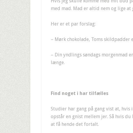
Hvis jeg skulle komme med mit bud på
med mad. Mad er altid nem og lige at g
Her er et par forslag:
– Mørk chokolade, Toms skildpadder el
– Din yndlings søndags morgenmad er 
længe.
Find noget i har tilfælles
Studier har gang på gang vist at, hvis 
opstår en gnist mellem jer. Så hvis du 
at få hende det fortalt.