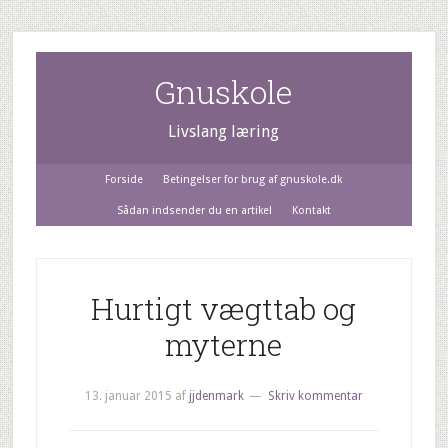
Gnuskole
Livslang læring
Forside
Betingelser for brug af gnuskole.dk
Sådan indsender du en artikel
Kontakt
Hurtigt vægttab og
myterne
13. januar 2015
af
jjdenmark
Skriv kommentar