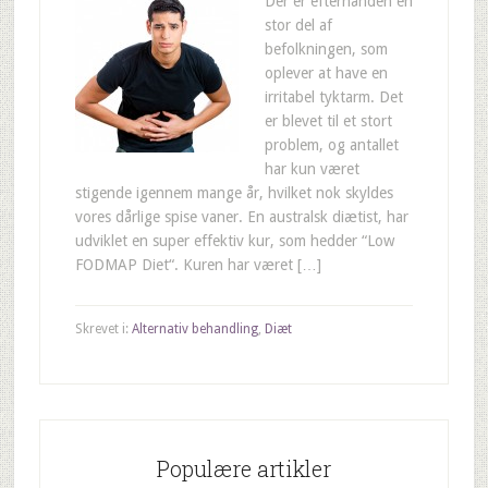
Der er efterhånden en
stor del af
befolkningen, som
oplever at have en
irritabel tyktarm. Det
er blevet til et stort
problem, og antallet
har kun været
stigende igennem mange år, hvilket nok skyldes
vores dårlige spise vaner. En australsk diætist, har
udviklet en super effektiv kur, som hedder “Low
FODMAP Diet“. Kuren har været […]
Skrevet i:
Alternativ behandling
,
Diæt
Populære artikler