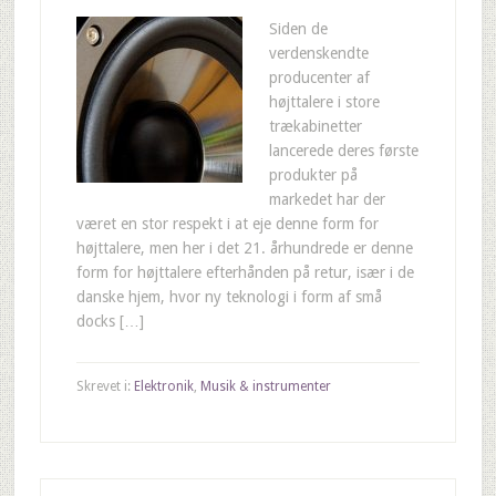
Siden de
verdenskendte
producenter af
højttalere i store
trækabinetter
lancerede deres første
produkter på
markedet har der
været en stor respekt i at eje denne form for
højttalere, men her i det 21. århundrede er denne
form for højttalere efterhånden på retur, især i de
danske hjem, hvor ny teknologi i form af små
docks […]
Skrevet i:
Elektronik
,
Musik & instrumenter