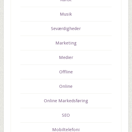
Musik
Seværdigheder
Marketing
Medier
Offline
Online
Online Markedsføring
SEO
Mobiltelefoni