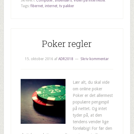
Skrevet i:
Computer
,
Indendørs
,
Viden på internettet
Tags:
fibernet
,
internet
,
tv pakker
Poker regler
15. oktober 2016
af
ADR2018
Skriv kommentar
Lær alt, du skal vide
om online poker
Poker er det allermest
populære pengespil
på nettet. Og intet
tyder på, at den
tendens vender lige
foreløbig! For før den