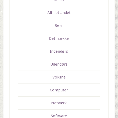
Alt det andet
Børn
Det frække
Indendørs
Udendørs
Voksne
Computer
Netværk
Software