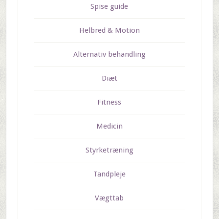
Spise guide
Helbred & Motion
Alternativ behandling
Diæt
Fitness
Medicin
Styrketræning
Tandpleje
Vægttab