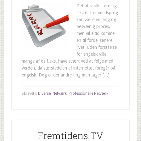
Det at skulle lære sig
selv et fremmedsprog
kan være en lang og
besværlig proces,
men vil altid komme
en til fordel senere i
livet. Uden forståelse
for engelsk ville
mange af os f.eks. have svært ved at følge med
verden, da størstedelen af internettet foregår på
engelsk. Dog er der andre ting man tager […]
Skrevet i:
Diverse
,
Netværk
,
Professionelle Netværk
Fremtidens TV