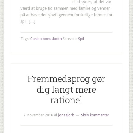
til at synes, at det var
værd at bruge tid sammen med familie og venner
på at have det sjovt igennem forskellige former for
spil. […]
Tags:
Casino bonuskoder
Skrevet i:
Spil
Fremmedsprog gør
dig langt mere
rationel
2. november 2016
af
jonasjork
Skriv kommentar