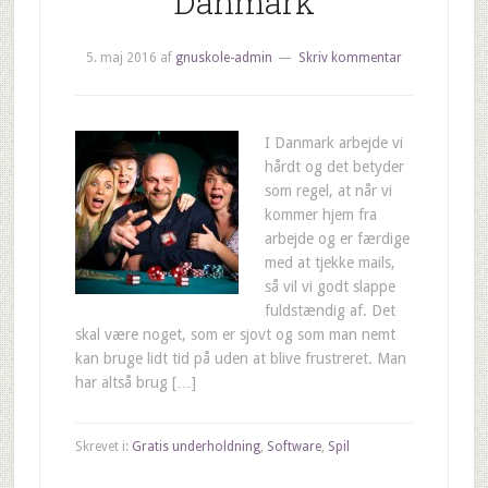
Danmark
5. maj 2016
af
gnuskole-admin
Skriv kommentar
I Danmark arbejde vi
hårdt og det betyder
som regel, at når vi
kommer hjem fra
arbejde og er færdige
med at tjekke mails,
så vil vi godt slappe
fuldstændig af. Det
skal være noget, som er sjovt og som man nemt
kan bruge lidt tid på uden at blive frustreret. Man
har altså brug […]
Skrevet i:
Gratis underholdning
,
Software
,
Spil