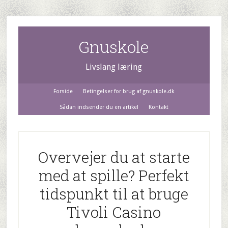
Gnuskole
Livslang læring
Forside
Betingelser for brug af gnuskole.dk
Sådan indsender du en artikel
Kontakt
Overvejer du at starte
med at spille? Perfekt
tidspunkt til at bruge
Tivoli Casino