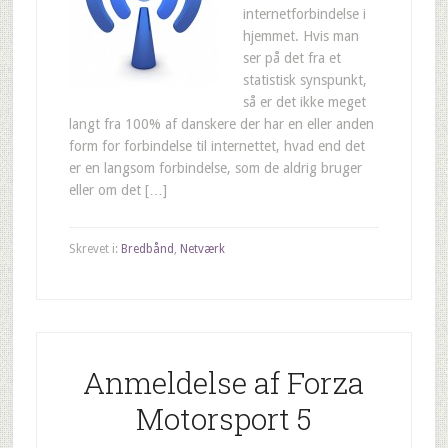
internetforbindelse i
hjemmet. Hvis man
ser på det fra et
statistisk synspunkt,
så er det ikke meget
langt fra 100% af danskere der har en eller anden
form for forbindelse til internettet, hvad end det
er en langsom forbindelse, som de aldrig bruger
eller om det […]
Skrevet i:
Bredbånd
,
Netværk
Anmeldelse af Forza
Motorsport 5