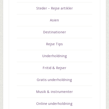
Steder – Rejse artikler
Asien
Destinationer
Rejse Tips
Underholdning
Fritid & Rejser
Gratis underholdning
Musik & instrumenter
Online underholdning