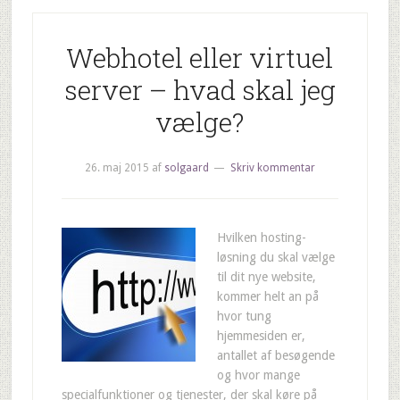
Webhotel eller virtuel
server – hvad skal jeg
vælge?
26. maj 2015
af
solgaard
Skriv kommentar
Hvilken hosting-
løsning du skal vælge
til dit nye website,
kommer helt an på
hvor tung
hjemmesiden er,
antallet af besøgende
og hvor mange
specialfunktioner og tjenester, der skal køre på