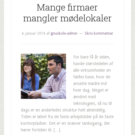
Mange firmaer
mangler mødelokaler
4. januar 2016
af
gnuskole-admin
Skriv kommentar
For bare få år siden,
havde størstedelen af
alle virksomheder en
fælles base, hvor de
ansatte mødte ind
hver dag. Meget er
ændret med
teknologien, så nu til
dags er en anderledes struktur helt almindelig.
Tiden er løbet fra de faste arbejdstider på de faste
kontorpladser. Det er en snæver tankegang, der
hører fortiden til. […]