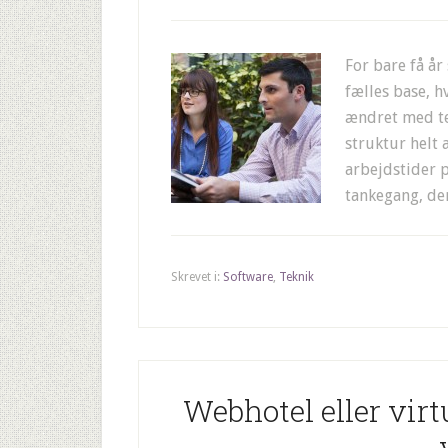
For bare få år
fælles base, h
ændret med te
struktur helt 
arbejdstider p
tankegang, der
Skrevet i:
Software
,
Teknik
Webhotel eller virt