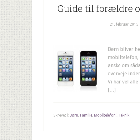
Guide til forældre 
21. februar 2015
Børn bliver he
mobiltelefon,
ønske om såda
overveje inden
Vi har vel all
[…]
Skrevet i:
Børn
,
Familie
,
Mobiltelefoni
,
Teknik