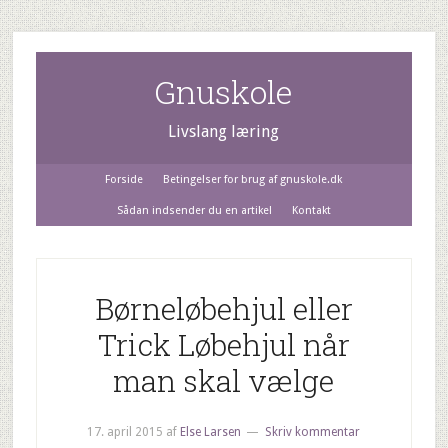
Gnuskole
Livslang læring
Forside
Betingelser for brug af gnuskole.dk
Sådan indsender du en artikel
Kontakt
Børneløbehjul eller
Trick Løbehjul når
man skal vælge
17. april 2015
af
Else Larsen
Skriv kommentar