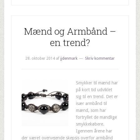
Mænd og Armbånd –
en trend?
28. oktober 2014
af
jjdenmark
Skriv kommentar
Smykker til mænd har
på kort tid udviklet
sig til en trend. Det er
især armbånd til
mænd, som har
fortryllet de mandlige
smykkekøbere.
Igennem årene har
der været overvejende skepsis overfor armbånd