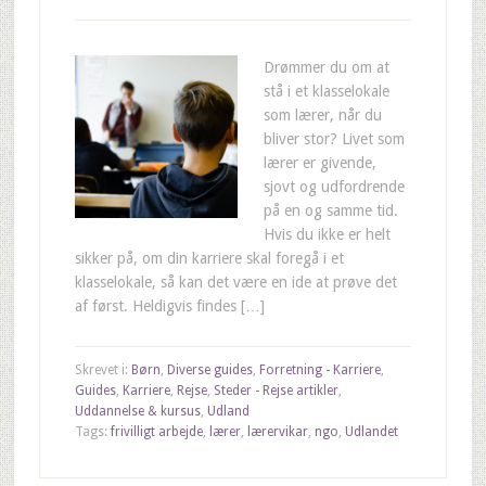
Drømmer du om at
stå i et klasselokale
som lærer, når du
bliver stor? Livet som
lærer er givende,
sjovt og udfordrende
på en og samme tid.
Hvis du ikke er helt
sikker på, om din karriere skal foregå i et
klasselokale, så kan det være en ide at prøve det
af først. Heldigvis findes […]
Skrevet i:
Børn
,
Diverse guides
,
Forretning - Karriere
,
Guides
,
Karriere
,
Rejse
,
Steder - Rejse artikler
,
Uddannelse & kursus
,
Udland
Tags:
frivilligt arbejde
,
lærer
,
lærervikar
,
ngo
,
Udlandet