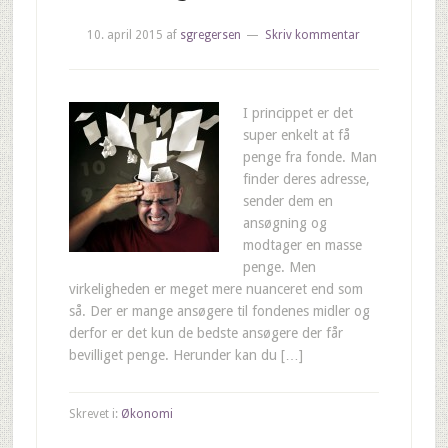
10. april 2015
af
sgregersen
Skriv kommentar
I princippet er det
super enkelt at få
penge fra fonde. Man
finder deres adresse,
sender dem en
ansøgning og
modtager en masse
penge. Men
virkeligheden er meget mere nuanceret end som
så. Der er mange ansøgere til fondenes midler og
derfor er det kun de bedste ansøgere der får
bevilliget penge. Herunder kan du […]
Skrevet i:
Økonomi