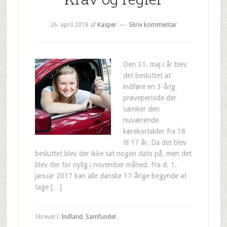
26. april 2018
af
Kasper
Skriv kommentar
Den 31. maj i år blev
det besluttet at
indføre en 3-årig
prøveperiode der
sænker den
nuværende
kørekortalder fra 18
til 17 år. Da det blev
besluttet blev der ikke sat nogen dato på, men det
blev der for nylig i november måned. Fra d. 1.
januar 2017 kan alle danske 17-årige begynde at
tage […]
Skrevet i:
Indland
,
Samfundet