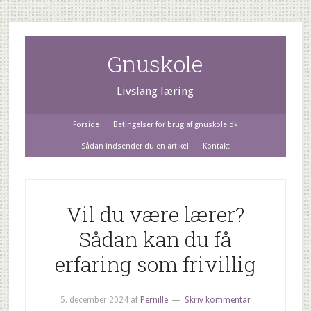
Gnuskole
Livslang læring
Forside
Betingelser for brug af gnuskole.dk
Sådan indsender du en artikel
Kontakt
Vil du være lærer?
Sådan kan du få
erfaring som frivillig
5. december 2024
af
Pernille
Skriv kommentar