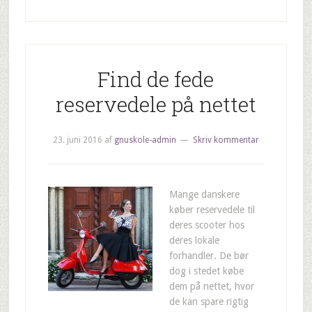
Find de fede
reservedele på nettet
23. juni 2016
af
gnuskole-admin
Skriv kommentar
Mange danskere
køber reservedele til
deres scooter hos
deres lokale
forhandler. De bør
dog i stedet købe
dem på nettet, hvor
de kan spare rigtig