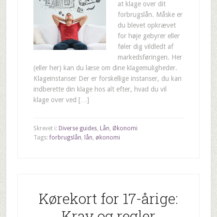
at klage over dit
forbrugslån. Måske er
du blevet opkrævet
for høje gebyrer eller
føler dig vildledt af
markedsføringen. Her
(eller her) kan du læse om dine klagemuligheder.
Klageinstanser Der er forskellige instanser, du kan
indberette din klage hos alt efter, hvad du vil
klage over ved […]
Skrevet i:
Diverse guides
,
Lån
,
Økonomi
Tags:
forbrugslån
,
lån
,
økonomi
Kørekort for 17-årige:
Krav og regler