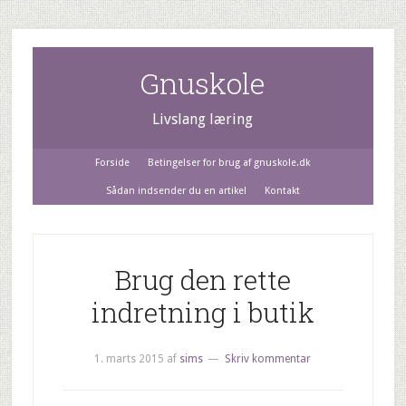
Gnuskole
Livslang læring
Forside
Betingelser for brug af gnuskole.dk
Sådan indsender du en artikel
Kontakt
Brug den rette
indretning i butik
1. marts 2015
af
sims
Skriv kommentar