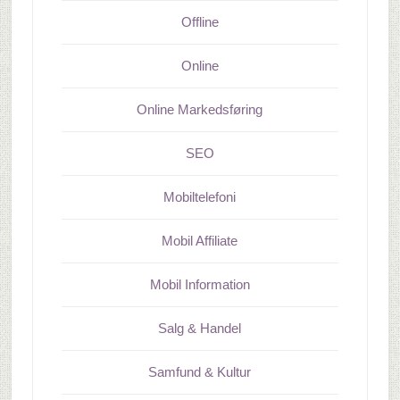
Offline
Online
Online Markedsføring
SEO
Mobiltelefoni
Mobil Affiliate
Mobil Information
Salg & Handel
Samfund & Kultur