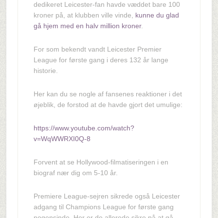
dedikeret Leicester-fan havde væddet bare 100
kroner på, at klubben ville vinde,
kunne du glad
gå hjem med en halv million kroner
.
For som bekendt vandt Leicester Premier
League for første gang i deres 132 år lange
historie.
Her kan du se nogle af fansenes reaktioner i det
øjeblik, de forstod at de havde gjort det umulige:
https://www.youtube.com/watch?
v=WqWWRXI0Q-8
Forvent at se Hollywood-filmatiseringen i en
biograf nær dig om 5-10 år.
Premiere League-sejren sikrede også Leicester
adgang til Champions League for første gang
nogensinde. Her er de allerede sikre på at gå