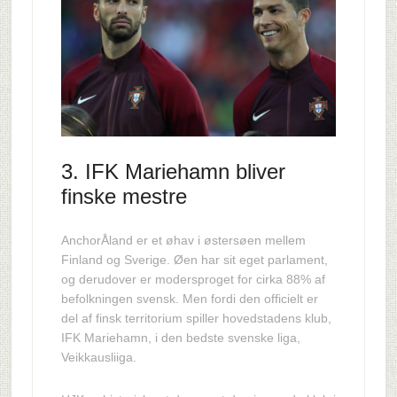
3. IFK Mariehamn bliver
finske mestre
AnchorÅland er et øhav i østersøen mellem
Finland og Sverige. Øen har sit eget parlament,
og derudover er modersproget for cirka 88% af
befolkningen svensk. Men fordi den officielt er
del af finsk territorium spiller hovedstadens klub,
IFK Mariehamn, i den bedste svenske liga,
Veikkausliiga.