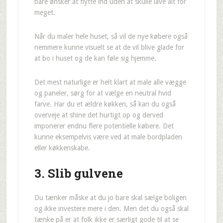
bare ønsker at flytte ind uden at skulle lave alt for
meget.
Når du maler hele huset, så vil de nye købere også
nemmere kunne visuelt se at de vil blive glade for
at bo i huset og de kan føle sig hjemme.
Det mest naturlige er helt klart at male alle vægge
og paneler, sørg for at vælge en neutral hvid
farve. Har du et ældre køkken, så kan du også
overveje at shine det hurtigt op og derved
imponerer endnu flere potentielle købere. Det
kunne eksempelvis være ved at male bordpladen
eller køkkenskabe.
3. Slib gulvene
Du tænker måske at du jo bare skal sælge boligen
og ikke investere mere i den. Men det du også skal
tænke på er at folk ikke er særligt gode til at se