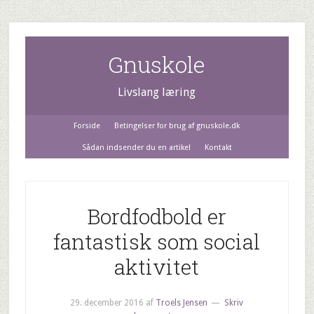
Gnuskole
Livslang læring
Forside
Betingelser for brug af gnuskole.dk
Sådan indsender du en artikel
Kontakt
Bordfodbold er
fantastisk som social
aktivitet
29. december 2016
af
Troels Jensen
Skriv