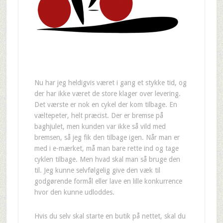
Nu har jeg heldigvis været i gang et stykke tid, og
der har ikke været de store klager over levering.
Det værste er nok en cykel der kom tilbage. En
væltepeter, helt præcist. Der er bremse på
baghjulet, men kunden var ikke så vild med
bremsen, så jeg fik den tilbage igen. Når man er
med i e-mærket, må man bare rette ind og tage
cyklen tilbage. Men hvad skal man så bruge den
til. Jeg kunne selvfølgelig give den væk til
godgørende formål eller lave en lille konkurrence
hvor den kunne udloddes.
Hvis du selv skal starte en butik på nettet, skal du