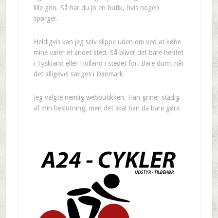
lille grin. Så har du jo en butik, hvis nogen
spørger.
Heldigvis kan jeg selv slippe uden om ved at købe
mine varer et andet sted. Så bliver det bare hentet
i Tyskland eller Holland i stedet for. Bare dumt når
det alligevel sælges i Danmark.
Jeg valgte nemlig webbutikken. Han griner stadig
af min beslutning, men det skal han da bare gøre.