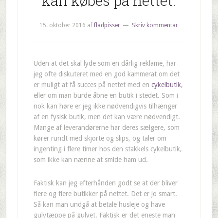
kan købes på nettet.
15. oktober 2016
af
fladpisser
Skriv kommentar
Uden at det skal lyde som en dårlig reklame, har
jeg ofte diskuteret med en god kammerat om det
er muligt at få succes på nettet med en
cykelbutik
,
eller om man burde åbne en butik i stedet. Som i
nok kan høre er jeg ikke nødvendigvis tilhænger
af en fysisk butik, men det kan være nødvendigt.
Mange af leverandørerne har deres sælgere, som
kører rundt med skjorte og slips, og taler om
ingenting i flere timer hos den stakkels cykelbutik,
som ikke kan nænne at smide ham ud.
Faktisk kan jeg efterhånden godt se at der bliver
flere og flere butikker på nettet. Det er jo smart.
Så kan man undgå at betale husleje og have
gulvtæppe på gulvet. Faktisk er det eneste man