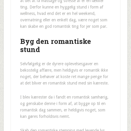
at det at få massage og stresse af er en lækker
ting. Derfor kunne en hyggelig stund i form af
wellness, hvad end det er en hel weekend,
overnatning eller en enkelt dag, være noget som
kan skabe en god romantisk ting for jer som par.
Byg den romantiske
stund
Selvfølgelig er de dyrere oplevelsesgaver en
bekostelig affære, men heldigvis er romantik ikke
noget, der behøver at koste ret mange penge for
at det bliver en romantisk stund med sin kæreste.
I blev kærester da i fandt en romantisk samhørig,
og genskabe denne i form af, at bygge op til en
romantisk dag sammen, er heldigvis noget, som
kan gøres forholdsvis nemt.
Skab den romantiske stemning med levende lys,