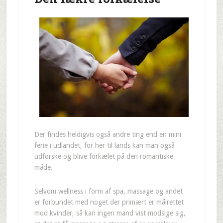
Der findes heldigvis også andre ting end en mini
ferie i udlandet, for her til lands kan man også
udforske og blive forkælet på den romantiske
måde.
Selvom wellness i form af spa, massage og andet
er forbundet med noget der primært er målrettet
mod kvinder, så kan ingen mand vist modsige sig,