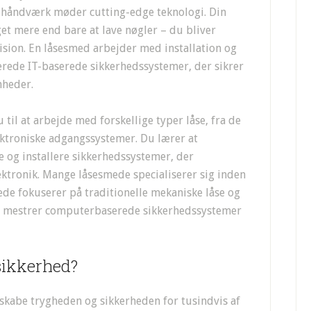
t håndværk møder cutting-edge teknologi. Din
 mere end bare at lave nøgler – du bliver
ision. En låsesmed arbejder med installation og
erede IT-baserede sikkerhedssystemer, der sikrer
mheder.
il at arbejde med forskellige typer låse, fra de
ektroniske adgangssystemer. Du lærer at
se og installere sikkerhedssystemer, der
tronik. Mange låsesmede specialiserer sig inden
ede fokuserer på traditionelle mekaniske låse og
re mestrer computerbaserede sikkerhedssystemer
sikkerhed?
t skabe trygheden og sikkerheden for tusindvis af