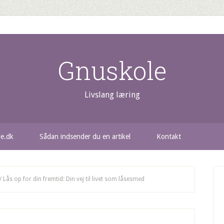
Gnuskole
Livslang læring
le.dk
Sådan indsender du en artikel
Kontakt
/
Lås op for din fremtid: Din vej til livet som låsesmed