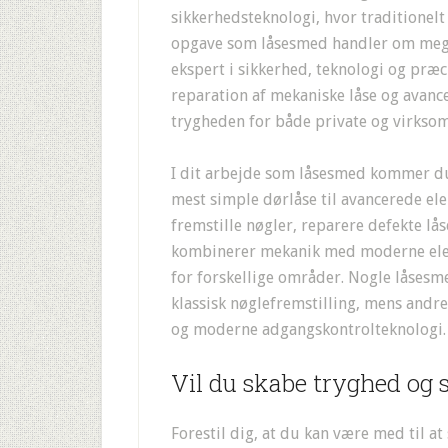
sikkerhedsteknologi, hvor traditionel
opgave som låsesmed handler om meget
ekspert i sikkerhed, teknologi og præc
reparation af mekaniske låse og avanc
trygheden for både private og virkso
I dit arbejde som låsesmed kommer du t
mest simple dørlåse til avancerede el
fremstille nøgler, reparere defekte lå
kombinerer mekanik med moderne elek
for forskellige områder. Nogle låsesm
klassisk nøglefremstilling, mens and
og moderne adgangskontrolteknologi.
Vil du skabe tryghed og 
Forestil dig, at du kan være med til a