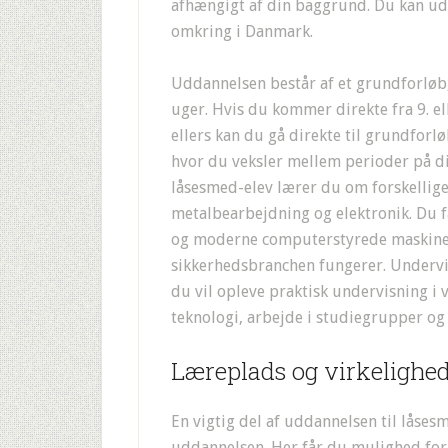
afhængigt af din baggrund. Du kan ud
omkring i Danmark.
Uddannelsen består af et grundforløb,
uger. Hvis du kommer direkte fra 9. ell
ellers kan du gå direkte til grundforl
hvor du veksler mellem perioder på d
låsesmed-elev lærer du om forskellige
metalbearbejdning og elektronik. Du f
og moderne computerstyrede maskiner,
sikkerhedsbranchen fungerer. Undervi
du vil opleve praktisk undervisning i 
teknologi, arbejde i studiegrupper og
Læreplads og virkelighe
En vigtig del af uddannelsen til låses
uddannelsen. Her får du mulighed for