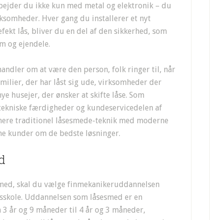
ejder du ikke kun med metal og elektronik – du
irksomheder. Hver gang du installerer et nyt
fekt lås, bliver du en del af den sikkerhed, som
em og ejendele.
andler om at være den person, folk ringer til, når
milier, der har låst sig ude, virksomheder der
ye husejer, der ønsker at skifte låse. Som
tekniske færdigheder og kundeservicedelen af
inere traditionel låsesmede-teknik med moderne
ine kunder om de bedste løsninger.
ed
sesmed, skal du vælge finmekanikeruddannelsen
vsskole. Uddannelsen som låsesmed er en
3 år og 9 måneder til 4 år og 3 måneder,