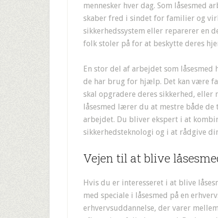
mennesker hver dag. Som låsesmed arb
skaber fred i sindet for familier og v
sikkerhedssystem eller reparerer en de
folk stoler på for at beskytte deres hj
En stor del af arbejdet som låsesmed h
de har brug for hjælp. Det kan være fa
skal opgradere deres sikkerhed, eller n
låsesmed lærer du at mestre både de 
arbejdet. Du bliver ekspert i at komb
sikkerhedsteknologi og i at rådgive d
Vejen til at blive låsesm
Hvis du er interesseret i at blive lå
med speciale i låsesmed på en erhver
erhvervsuddannelse, der varer mellem 