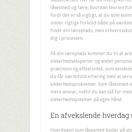
låsesmed og lære, hvordan teorien fun
fordi det er så vigtigt, at du som ko
under rigtige forhold både på værkste
finde din læreplads, men erhvervssko
dig i processen.
På din læreplads kommer du til at a
sikkerhedseksperter og andet persona
præcision og effektivitet, som kendet
du får værdifuld erfaring med at servi
sikkerhedsproblemer. Som låsesmed-ele
mere ansvar, indtil du kan stå for inst
sikkerhedssystemer på egen hånd.
En afvekslende hverdag
Hverdagen som låsesmed byder på sto