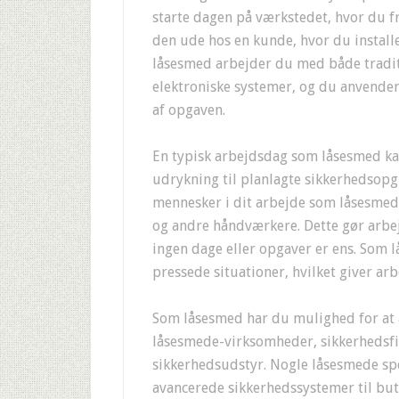
starte dagen på værkstedet, hvor du fr
den ude hos en kunde, hvor du install
låsesmed arbejder du med både tradi
elektroniske systemer, og du anvender
af opgaven.
En typisk arbejdsdag som låsesmed kan
udrykning til planlagte sikkerhedsop
mennesker i dit arbejde som låsesmed 
og andre håndværkere. Dette gør arbe
ingen dage eller opgaver er ens. Som l
pressede situationer, hvilket giver ar
Som låsesmed har du mulighed for at ar
låsesmede-virksomheder, sikkerhedsfir
sikkerhedsudstyr. Nogle låsesmede spe
avancerede sikkerhedssystemer til bu