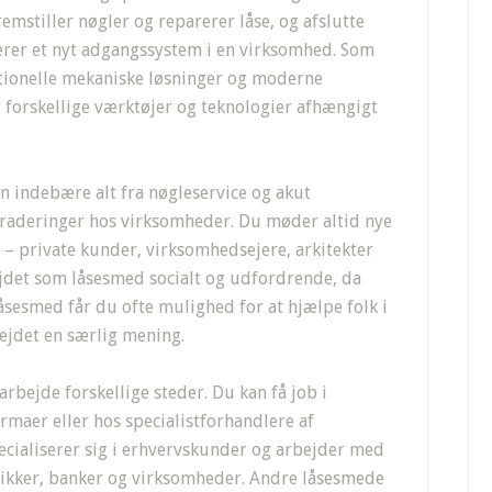
emstiller nøgler og reparerer låse, og afslutte
erer et nyt adgangssystem i en virksomhed. Som
tionelle mekaniske løsninger og moderne
 forskellige værktøjer og teknologier afhængigt
 indebære alt fra nøgleservice og akut
graderinger hos virksomheder. Du møder altid nye
– private kunder, virksomhedsejere, arkitekter
jdet som låsesmed socialt og udfordrende, da
åsesmed får du ofte mulighed for at hjælpe folk i
bejdet en særlig mening.
bejde forskellige steder. Du kan få job i
maer eller hos specialistforhandlere af
cialiserer sig i erhvervskunder og arbejder med
tikker, banker og virksomheder. Andre låsesmede