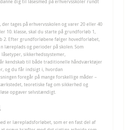
danne dig til låsesmed på erhvervsskoler rundt
 der tages på erhvervsskolen og varer 20 eller 40
er 10. klasse, skal du starte på grundforløb 1,
øb 2. Efter grundforløbene følger hovedforløbet,
in læreplads og perioder på skolen. Som
 låsetyper, sikkerhedssystemer,
år kendskab til både traditionelle håndværktøjer
 og du får indsigt i, hvordan
sningen foregår på mange forskellige måder –
værkstedet, teoretiske fag om sikkerhed og
 løse opgaver selvstændigt.
d
med er lærepladsforløbet, som er en fast del af
 at prøve kræfter med det rigtige arbejde som