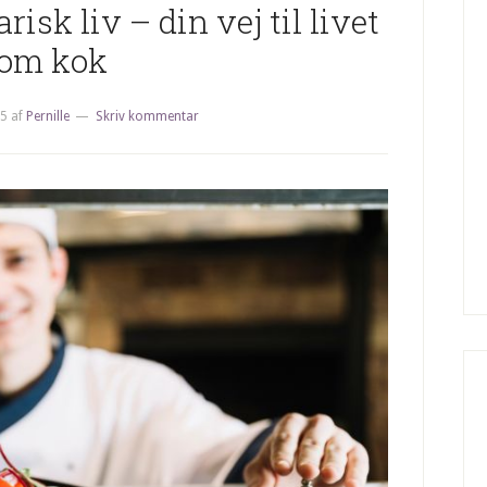
risk liv – din vej til livet
om kok
25
af
Pernille
Skriv kommentar