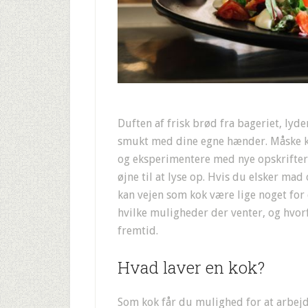
Duften af frisk brød fra bageriet, lyde
smukt med dine egne hænder. Måske ke
og eksperimentere med nye opskrifter
øjne til at lyse op. Hvis du elsker mad o
kan vejen som kok være lige noget for 
hvilke muligheder der venter, og hvor
fremtid.
Hvad laver en kok?
Som kok får du mulighed for at arbej