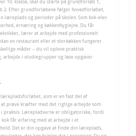
er 10. klasse, skal du starte på grundforløb 1,
øb 2. Efter grundforløbene følger hovedforløbet,
in læreplads og perioder på skolen. Som kok-elev
erhed, ernæring og køkkenhygiejne. Du får
teknikker, lærer at arbejde med professionelt
rdan en restaurant eller et storkøkken fungerer.
ellige måder – du vil opleve praktisk
g, arbejde i studiegrupper og løse opgaver
d
 lærepladsforløbet, som er en fast del af
 at prøve kræfter med det rigtige arbejde som
i praksis. Lærepladserne er obligatoriske, fordi
kok får erfaring med at arbejde i et
hold. Det er din opgave at finde din læreplads,
sulenter, der kan hjælpe dig i processen. Du og