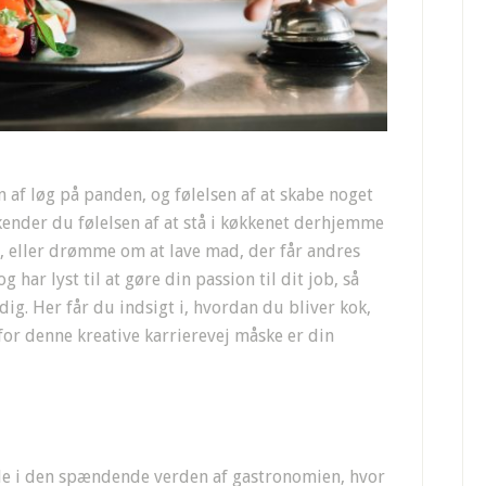
n af løg på panden, og følelsen af at skabe noget
nder du følelsen af at stå i køkkenet derhjemme
, eller drømme om at lave mad, der får andres
g har lyst til at gøre din passion til dit job, så
dig. Her får du indsigt i, hvordan du bliver kok,
for denne kreative karrierevej måske er din
de i den spændende verden af gastronomien, hvor