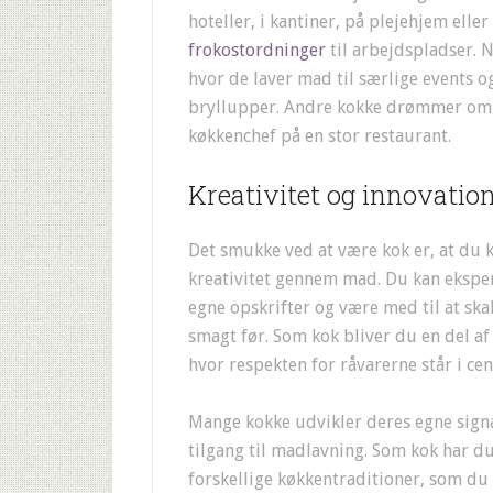
hoteller, i kantiner, på plejehjem elle
frokostordninger
til arbejdspladser. N
hvor de laver mad til særlige events 
bryllupper. Andre kokke drømmer om a
køkkenchef på en stor restaurant.
Kreativitet og innovatio
Det smukke ved at være kok er, at du 
kreativitet gennem mad. Du kan eksp
egne opskrifter og være med til at ska
smagt før. Som kok bliver du en del af
hvor respekten for råvarerne står i ce
Mange kokke udvikler deres egne signat
tilgang til madlavning. Som kok har d
forskellige køkkentraditioner, som du 