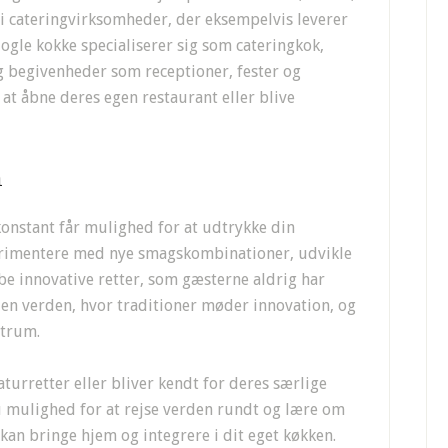
r i cateringvirksomheder, der eksempelvis leverer
ogle kokke specialiserer sig som cateringkok,
og begivenheder som receptioner, fester og
t åbne deres egen restaurant eller blive
n
konstant får mulighed for at udtrykke din
erimentere med nye smagskombinationer, udvikle
be innovative retter, som gæsterne aldrig har
 en verden, hvor traditioner møder innovation, og
ntrum.
urretter eller bliver kendt for deres særlige
u mulighed for at rejse verden rundt og lære om
kan bringe hjem og integrere i dit eget køkken.