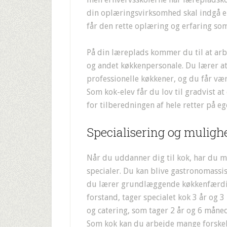
din oplæringsvirksomhed skal indgå en
får den rette oplæring og erfaring som
På din læreplads kommer du til at ar
og andet køkkenpersonale. Du lærer a
professionelle køkkener, og du får vær
Som kok-elev får du lov til gradvist a
for tilberedningen af hele retter på e
Specialisering og muligh
Når du uddanner dig til kok, har du m
specialer. Du kan blive gastronomassis
du lærer grundlæggende køkkenfærdigh
forstand, tager specialet kok 3 år og 
og catering, som tager 2 år og 6 måne
Som kok kan du arbejde mange forskelli