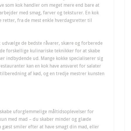
ave som kok handler om meget mere end bare at
 arbejder med smag, farver og teksturer. En kok
 retter, fra de mest enkle hverdagsretter til
t udvælge de bedste råvarer, skære og forberede
 forskellige kulinariske teknikker for at skabe
 ser indbydende ud. Mange kokke specialiserer sig
restauranter kan en kok have ansvaret for salater
tilberedning af kød, og en tredje mestrer kunsten
r
at skabe uforglemmelige måltidsoplevelser for
 kun med mad – du skaber minder og glæde
gæst smiler efter at have smagt din mad, eller