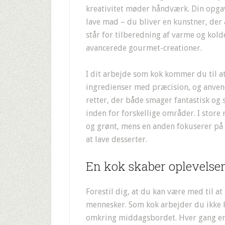
kreativitet møder håndværk. Din opg
lave mad – du bliver en kunstner, der
står for tilberedning af varme og kolde
avancerede gourmet-creationer.
I dit arbejde som kok kommer du til a
ingredienser med præcision, og anvende
retter, der både smager fantastisk og
inden for forskellige områder. I store 
og grønt, mens en anden fokuserer på 
at lave desserter.
En kok skaber oplevelse
Forestil dig, at du kan være med til 
mennesker. Som kok arbejder du ikke
omkring middagsbordet. Hver gang en 