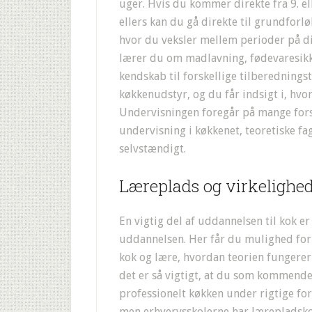
uger. Hvis du kommer direkte fra 9. ell
ellers kan du gå direkte til grundforl
hvor du veksler mellem perioder på d
lærer du om madlavning, fødevaresikk
kendskab til forskellige tilberednings
køkkenudstyr, og du får indsigt i, hvo
Undervisningen foregår på mange forsk
undervisning i køkkenet, teoretiske fa
selvstændigt.
Læreplads og virkelighe
En vigtig del af uddannelsen til kok er
uddannelsen. Her får du mulighed for
kok og lære, hvordan teorien fungerer 
det er så vigtigt, at du som kommende 
professionelt køkken under rigtige for
men erhvervsskolerne har lærepladskon