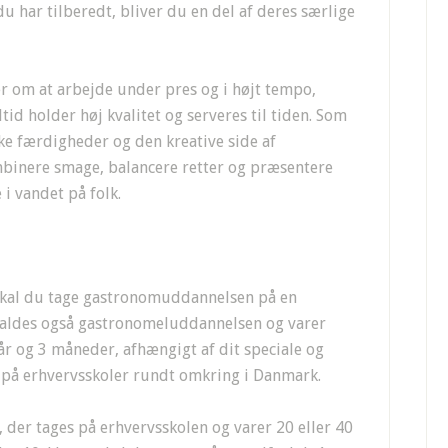
u har tilberedt, bliver du en del af deres særlige
er om at arbejde under pres og i højt tempo,
id holder høj kvalitet og serveres til tiden. Som
ke færdigheder og den kreative side af
mbinere smage, balancere retter og præsentere
 i vandet på folk.
, skal du tage gastronomuddannelsen på en
kaldes også gastronomeluddannelsen og varer
år og 3 måneder, afhængigt af dit speciale og
 på erhvervsskoler rundt omkring i Danmark.
 der tages på erhvervsskolen og varer 20 eller 40