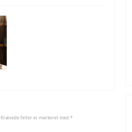
Krævede felter er markeret med
*