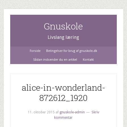
Gnuskole
Livslang læring
Forside
Betingelser for brug af gnuskole.dk
Sådan indsender du en artikel
Kontakt
alice-in-wonderland-
872612_1920
11. oktober 2015
af
gnuskole-admin
Skriv
kommentar