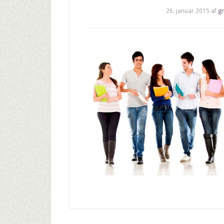
26. januar 2015
af
g