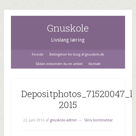
Gnuskole
Livslang læring
Forside
Betingelser for brug af gnuskole.dk
Sådan indsender du en artikel
Kontakt
Depositphotos_71520047_l-
2015
22. juni 2016
af
gnuskole-admin
Skriv kommentar