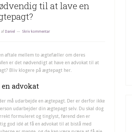
dvendig til at lave en
gtepagt?
af
Daniel
Skriv kommentar
 en aftale mellem to ægtefæller om deres
Men er det nødvendigt at have en advokat til at
gt? Bliv klogere på ægtepagt her.
 en advokat
 der må udarbejde en ægtepagt. Der er derfor ikke
tperson udarbejder din ægtepagt selv. Du skal dog
rrekt formuleret og tinglyst, førend den er
gtig god idé at få en advokat til at bistå med
uberne er mange, og de kan være svære at få øje