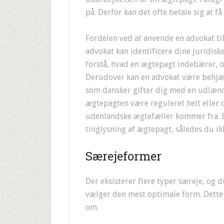
på. Derfor kan det ofte betale sig at 
Fordelen ved at anvende en advokat til
advokat kan identificere dine juridisk
forstå, hvad en ægtepagt indebærer, o
Derudover kan en advokat være behjæl
som dansker gifter dig med en udlændi
ægtepagten være reguleret helt eller de
udenlandske ægtefæller kommer fra. E
tinglysning af ægtepagt, således du ikk
Særejeformer
Der eksisterer flere typer særeje, og 
vælger den mest optimale form. Dette
om.