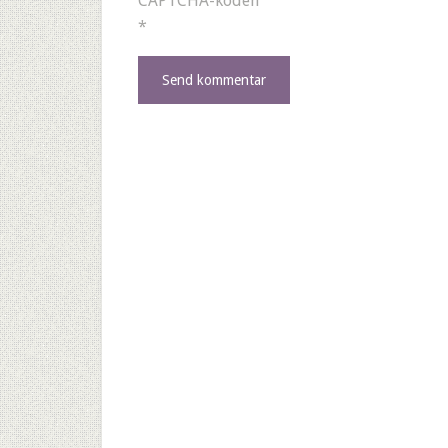
CAPTCHA-koden
*