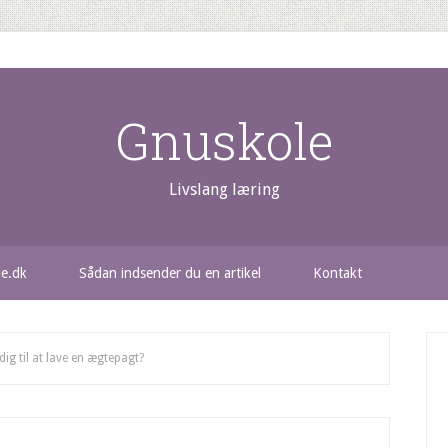
Gnuskole
Livslang læring
le.dk
Sådan indsender du en artikel
Kontakt
g til at lave en ægtepagt?