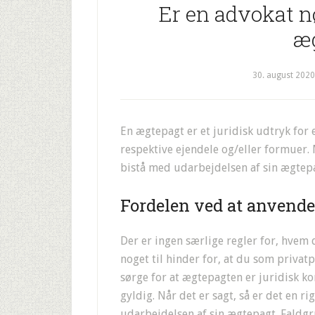
Er en advokat nø
æ
30. august 2020
En ægtepagt er et juridisk udtryk for
respektive ejendele og/eller formuer. 
bistå med udarbejdelsen af sin ægtepa
Fordelen ved at anvende
Der er ingen særlige regler for, hvem
noget til hinder for, at du som priva
sørge for at ægtepagten er juridisk ko
gyldig. Når det er sagt, så er det en ri
udarbejdelsen af sin ægtepagt. Faldgr