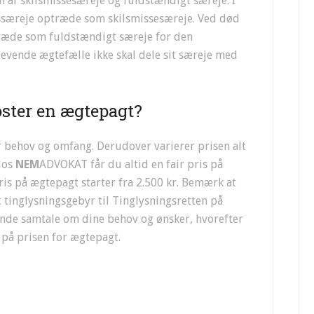
af skilsmissesæreje og fuldstændigt særeje. I
nssæreje optræde som skilsmissesæreje. Ved død
ræde som fuldstændigt særeje for den
levende ægtefælle ikke skal dele sit særeje med
ster en ægtepagt?
er behov og omfang. Derudover varierer prisen alt
 Hos
NEM
ADVOKAT får du altid en fair pris på
ris på ægtepagt starter fra 2.500 kr. Bemærk at
t tinglysningsgebyr til Tinglysningsretten på
tende samtale om dine behov og ønsker, hvorefter
g på prisen for ægtepagt.