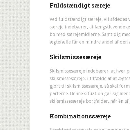
Fuldstændigt særeje
Ved fuldstændigt særeje, vil afdødes 
særeje indebærer, at længstlevende ægt
bo med særejemidlerne. Samtidig med
ægtefælle får en mindre andel af den 
Skilsmissesæreje
Skilsmissesæreje indebærer, at hver pa
skilsmissesæreje, i tilfælde af at ægt
gjort til skilsmissesæreje, så skal f
parterne. Denne situation gør sig ale
skilsmissesæreje bortfalder, når én af 
Kombinationssæreje