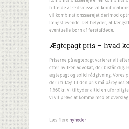
Kombinationssæreje er en kombination 
tilfælde af skilsmisse vil kombinatio
vil kombinationssærejet derimod opt
længstlevende. Det betyder, at længst
eventuelle børn af førstafdøde.
Ægtepagt pris – hvad ko
Priserne på ægtepagt varierer alt eft
efter hvilken advokat, der bistår dig.
ægtepagt og solid rådgivning. Vores p
der i tillæg til den pris må påregnes e
1.660kr. Vi tilbyder altid en uforplig
vi vil prøve at komme med et oversla
Læs flere
nyheder