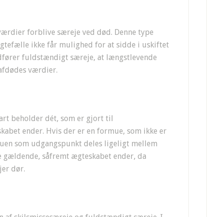
værdier forblive særeje ved død. Denne type
efælle ikke får mulighed for at sidde i uskiftet
fører fuldstændigt særeje, at længstlevende
afdødes værdier.
rt beholder dét, som er gjort til
eskabet ender. Hvis der er en formue, som ikke er
ormuen som udgangspunkt deles ligeligt mellem
ne gældende, såfremt ægteskabet ender, da
jer dør.