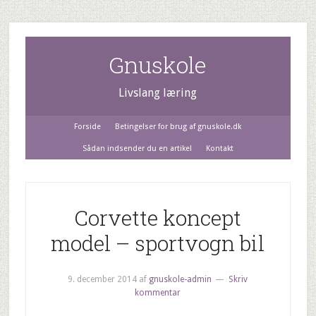
Gnuskole
Livslang læring
Forside
Betingelser for brug af gnuskole.dk
Sådan indsender du en artikel
Kontakt
Corvette koncept
model – sportvogn bil
9. december 2014
af
gnuskole-admin
Skriv
kommentar