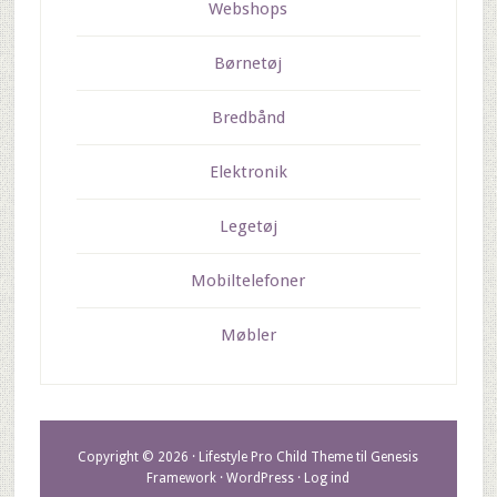
Webshops
Børnetøj
Bredbånd
Elektronik
Legetøj
Mobiltelefoner
Møbler
Copyright © 2026 ·
Lifestyle Pro Child Theme
til
Genesis
Framework
·
WordPress
·
Log ind