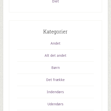
Diet
Kategorier
Andet
Alt det andet
Børn
Det frække
Indendørs
Udendørs