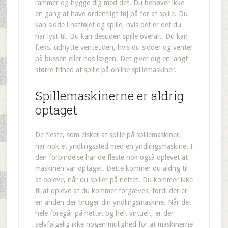
rammer og hygge dig med det. Du behøver ikke
en gang at have ordentligt tøj på for at spille. Du
kan sidde i nattøjet og spille, hvis det er det du
har lyst til. Du kan desuden spille overalt. Du kan
f.eks. udnytte ventetiden, hvis du sidder og venter
på bussen eller hos lægen. Det giver dig en langt
større frihed at spille på online spillemaskiner.
Spillemaskinerne er aldrig
optaget
De fleste, som elsker at spille på spillemaskiner,
har nok et yndlingssted med en yndlingsmaskine. I
den forbindelse har de fleste nok også oplevet at
maskinen var optaget. Dette kommer du aldrig til
at opleve, når du spiller på nettet. Du kommer ikke
til at opleve at du kommer forgæves, fordi der er
en anden der bruger din yndlingsmaskine. Når det
hele foregår på nettet og helt virtuelt, er der
selvfølgelig ikke nogen mulighed for at maskinerne