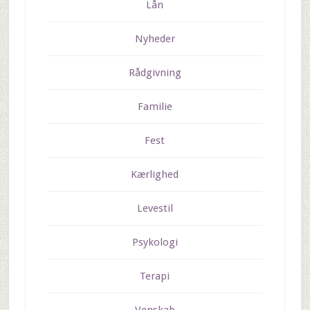
Lån
Nyheder
Rådgivning
Familie
Fest
Kærlighed
Levestil
Psykologi
Terapi