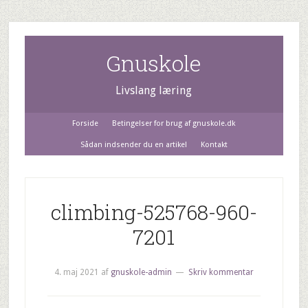
Gnuskole
Livslang læring
Forside
Betingelser for brug af gnuskole.dk
Sådan indsender du en artikel
Kontakt
climbing-525768-960-
7201
4. maj 2021
af
gnuskole-admin
Skriv kommentar