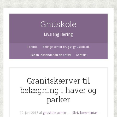
Gnuskole
Livslang læring
Forside
Betingelser for brug af gnuskole.dk
Sådan indsender du en artikel
Kontakt
Granitskærver til
belægning i haver og
parker
10. juni 2015
af
gnuskole-admin
Skriv kommentar