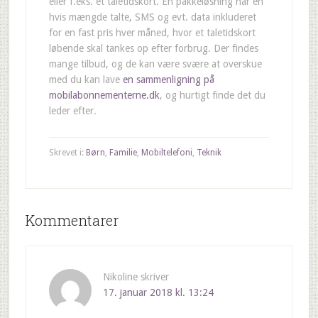
eller f.eks. et taletidskort. En pakkeløsning har en
hvis mængde talte, SMS og evt. data inkluderet
for en fast pris hver måned, hvor et taletidskort
løbende skal tankes op efter forbrug. Der findes
mange tilbud, og de kan være svære at overskue
med du kan lave
en sammenligning på
mobilabonnementerne.dk
, og hurtigt finde det du
leder efter.
Skrevet i:
Børn
,
Familie
,
Mobiltelefoni
,
Teknik
Kommentarer
Nikoline
skriver
17. januar 2018 kl. 13:24