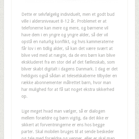
Dette er selvfølgelig individuelt, men et godt bud
ville i aldersniveauet 8-12 år. Problemet er at
telefonerne kan mere og mere, og børnene vil
have dem i en yngre og yngre alder, så der vil
opstå en naturlig konflikt, og hvis kammeraterne
får lov i en tidlig alder, så kan det være svært at
blive ved med at nægte, da de ens børn kan blive
ekskluderet fra en stor del af det fællesskab, som
bliver skabt digitalt i dagens Danmark. I dag er det
heldigvis også sådan at teleselskaberne tilbyder en
række abonnementer målrettet børn, hvor man
har mulighed for at få sat noget ekstra sikkerhed
op.
Lige meget hvad man vælger, så er dialogen
mellem forældre og børn vigtig, da det ikke er
sikkert at forventningerne er ens hos begge
parter. Skal mobilen bruges til at sende beskeder
og tale med forældre og venner, eller er skal man