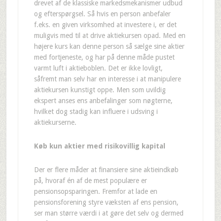
drevet af de klassiske markedsmekanismer udbud
og efterspørgsel. Så hvis en person anbefaler
f.eks. en given virksomhed at investere i, er det
muligvis med til at drive aktiekursen opad. Med en
højere kurs kan denne person så sælge sine aktier
med fortjeneste, og har på denne måde pustet
varmt luft i aktieboblen. Det er ikke lovligt,
såfremt man selv har en interesse i at manipulere
aktiekursen kunstigt oppe. Men som uvildig
ekspert anses ens anbefalinger som nøgterne,
hvilket dog stadig kan influere i udsving i
aktiekurserne.
Køb kun aktier med risikovillig kapital
Der er flere måder at finansiere sine aktieindkøb
på, hvoraf én af de mest populære er
pensionsopsparingen. Fremfor at lade en
pensionsforening styre væksten af ens pension,
ser man større værdi i at gøre det selv og dermed