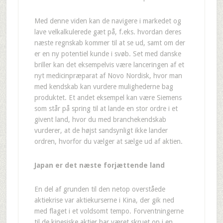
Med denne viden kan de navigere i markedet og
lave velkalkulerede gæt på, f.eks. hvordan deres
næste regnskab kommer til at se ud, samt om der
er en ny potentiel kunde i svøb. Set med danske
briller kan det eksempelvis være lanceringen af et
nyt medicinpræparat af Novo Nordisk, hvor man
med kendskab kan vurdere mulighederne bag
produktet. Et andet eksempel kan være Siemens
som står på spring til at lande en stor ordre i et
givent land, hvor du med branchekendskab
vurderer, at de højst sandsynligt ikke lander
ordren, hvorfor du vælger at sælge ud af aktien.
Japan er det næste forjættende land
En del af grunden til den netop overståede
aktiekrise var aktiekurserne i Kina, der gik ned
med flaget i et voldsomt tempo. Forventningerne
til de kinesiske aktier har været skruet op i en