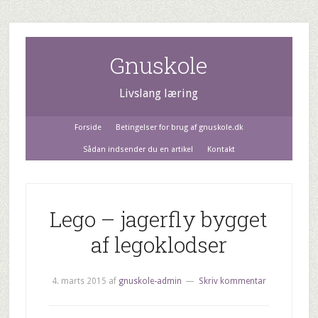
Gnuskole
Livslang læring
Forside
Betingelser for brug af gnuskole.dk
Sådan indsender du en artikel
Kontakt
Lego – jagerfly bygget
af legoklodser
4. marts 2015
af
gnuskole-admin
Skriv kommentar