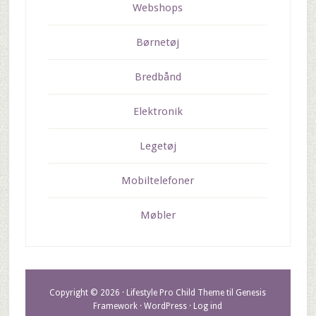
Webshops
Børnetøj
Bredbånd
Elektronik
Legetøj
Mobiltelefoner
Møbler
Copyright © 2026 ·
Lifestyle Pro Child Theme
til
Genesis
Framework
·
WordPress
·
Log ind