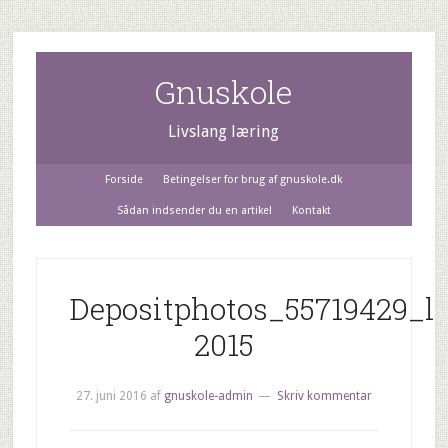
Gnuskole
Livslang læring
Forside
Betingelser for brug af gnuskole.dk
Sådan indsender du en artikel
Kontakt
Depositphotos_55719429_l-
2015
27. juni 2016
af
gnuskole-admin
Skriv kommentar