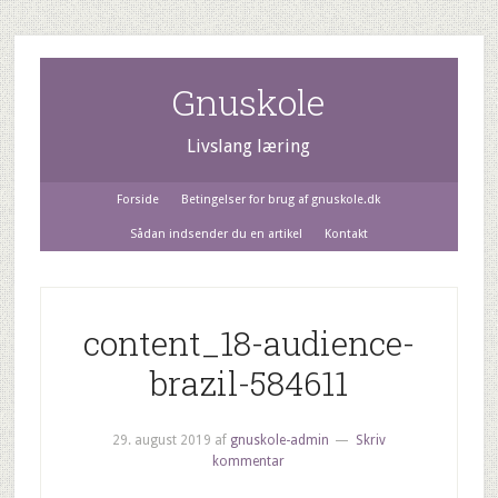
Gnuskole
Livslang læring
Forside
Betingelser for brug af gnuskole.dk
Sådan indsender du en artikel
Kontakt
content_18-audience-
brazil-584611
29. august 2019
af
gnuskole-admin
Skriv
kommentar