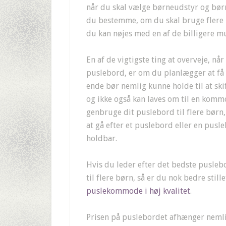
når du skal vælge børneudstyr og bør
du bestemme, om du skal bruge flere p
du kan nøjes med en af de billigere m
En af de vigtigste ting at overveje, nå
puslebord, er om du planlægger at få f
ende bør nemlig kunne holde til at ski
og ikke også kan laves om til en kom
genbruge dit puslebord til flere børn, 
at gå efter et puslebord eller en pusl
holdbar.
Hvis du leder efter det bedste pusleb
til flere børn, så er du nok bedre still
puslekommode i høj kvalitet
.
Prisen på puslebordet afhænger nemlig