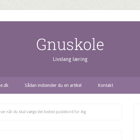
Gnuskole
Livslang læring
le.dk
Sådan indsender du en artikel
Kontakt
ser når du skal vælge det bedste puslebord for dig