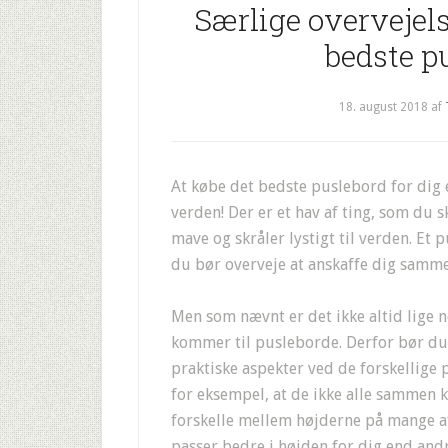
Særlige overvejels
bedste pu
18. august 2018
af
At købe det bedste puslebord for dig
verden! Der er et hav af ting, som du s
mave og skråler lystigt til verden. Et 
du bør overveje at anskaffe dig samm
Men som nævnt er det ikke altid lige n
kommer til pusleborde. Derfor bør du t
praktiske aspekter ved de forskellige
for eksempel, at de ikke alle sammen 
forskelle mellem højderne på mange a
passer bedre i højden for dig end and