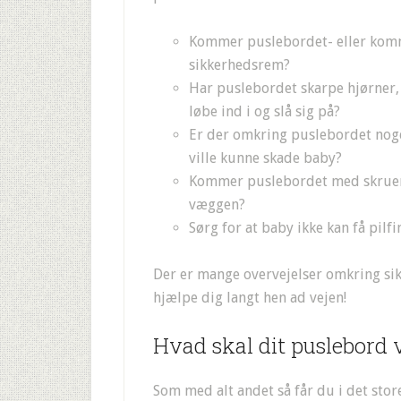
Kommer puslebordet- eller ko
sikkerhedsrem?
Har puslebordet skarpe hjørner
løbe ind i og slå sig på?
Er der omkring puslebordet nog
ville kunne skade baby?
Kommer puslebordet med skruer t
væggen?
Sørg for at baby ikke kan få pi
Der er mange overvejelser omkring si
hjælpe dig langt hen ad vejen!
Hvad skal dit puslebord v
Som med alt andet så får du i det stor