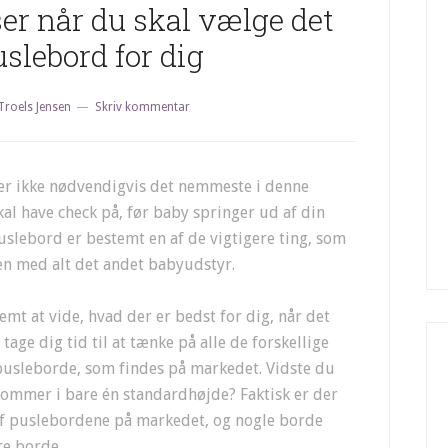
er når du skal vælge det
slebord for dig
Troels Jensen
Skriv kommentar
 er ikke nødvendigvis det nemmeste i denne
kal have check på, før baby springer ud af din
puslebord er bestemt en af de vigtigere ting, som
en med alt det andet babyudstyr.
emt at vide, hvad der er bedst for dig, når det
age dig tid til at tænke på alle de forskellige
 pusleborde, som findes på markedet. Vidste du
kommer i bare én standardhøjde? Faktisk er der
f puslebordene på markedet, og nogle borde
re borde.