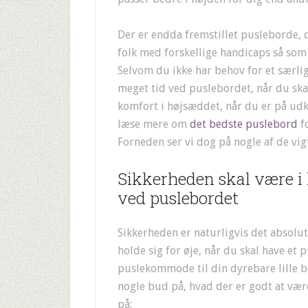
Der er endda fremstillet pusleborde, de
folk med forskellige handicaps så som 
Selvom du ikke har behov for et særli
meget tid ved puslebordet, når du skal
komfort i højsæddet, når du er på udki
læse mere om
det bedste puslebord
fo
Forneden ser vi dog på nogle af de vigt
Sikkerheden skal være i
ved puslebordet
Sikkerheden er naturligvis det absolut 
holde sig for øje, når du skal have et 
puslekommode til din dyrebare lille b
nogle bud på, hvad der er godt at v
på: