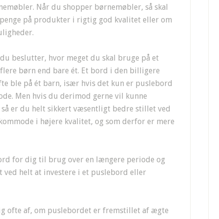
nemøbler. Når du shopper børnemøbler, så skal
enge på produkter i rigtig god kvalitet eller om
uligheder.
r du beslutter, hvor meget du skal bruge på et
lere børn end bare ét. Et bord i den billigere
fte ble på ét barn, især hvis det kun er puslebord
mode. Men hvis du derimod gerne vil kunne
så er du helt sikkert væsentligt bedre stillet ved
ekommode i højere kvalitet, og som derfor er mere
ord for dig til brug over en længere periode og
et ved helt at investere i et puslebord eller
 ofte af, om puslebordet er fremstillet af ægte