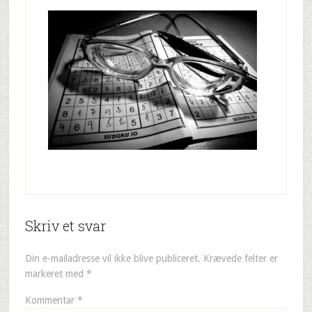
Skriv et svar
Din e-mailadresse vil ikke blive publiceret.
Krævede felter er
markeret med
*
Kommentar
*