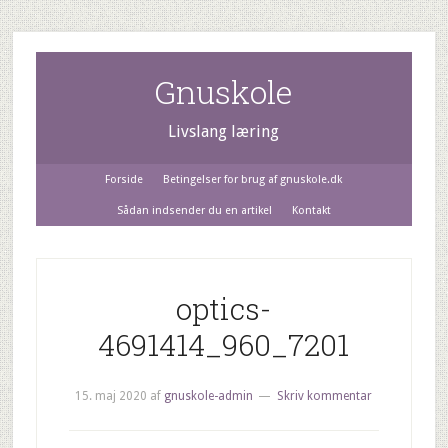
Gnuskole
Livslang læring
Forside
Betingelser for brug af gnuskole.dk
Sådan indsender du en artikel
Kontakt
optics-
4691414_960_7201
15. maj 2020
af
gnuskole-admin
Skriv kommentar