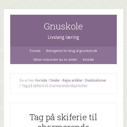
Gnuskole
Livslang læring
Forside
Betingelser for brug af gnuskole.dk
Sådan indsender du en artikel
Kontakt
Du er her:
Forside
/
Steder - Rejse artikler
/
Destinationer
/
Tag på skiferie til charmerende Mayrhofen
Tag på skiferie til