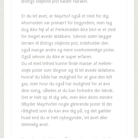
Østrigs stejleste pist kaldet Harakiri.
Er du let øvet, er Mayrhof også et sted for dig.
Ahornsiden var primært for begyndere, men tag
dog ikke fejl af at Penkensiden ikke blot er et sted
for meget øvede skiløbere. Selvom siden lægger
terræn til Østrigs stejleste pist, indeholder den
også mange andre og mere overkommelige pister.
Også selvom du ikke er super erfaren.
Du vil med lethed kunne finde masser af mellem-
stejle pister som tilegner sig til let øvede skiløbere,
hvoraf du både har mulighed for at give den lidt
gas, men hvor du også har mulighed for at øve
dine sving, således at du kan forbedre din teknik.
Det er helt op til dig selv, men ikke desto mindre
tilbyder Mayrhofen nogle glimrende pister til din
rådighed som du kan øve dig på, og det gælder
hvad end du er helt nybegynder, let øvet eller
temmelig øvet.