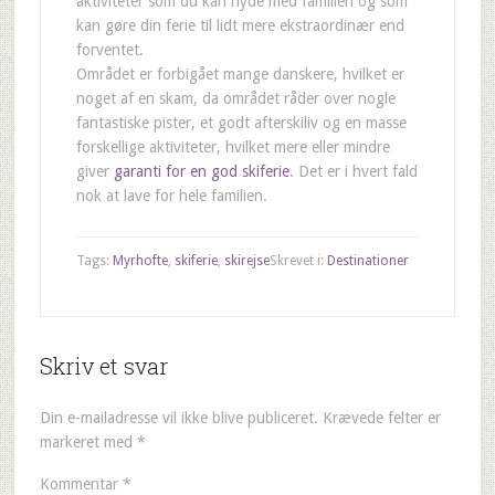
aktiviteter som du kan nyde med familien og som
kan gøre din ferie til lidt mere ekstraordinær end
forventet.
Området er forbigået mange danskere, hvilket er
noget af en skam, da området råder over nogle
fantastiske pister, et godt afterskiliv og en masse
forskellige aktiviteter, hvilket mere eller mindre
giver
garanti for en god skiferie
. Det er i hvert fald
nok at lave for hele familien.
Tags:
Myrhofte
,
skiferie
,
skirejse
Skrevet i:
Destinationer
Skriv et svar
Din e-mailadresse vil ikke blive publiceret.
Krævede felter er
markeret med
*
Kommentar
*