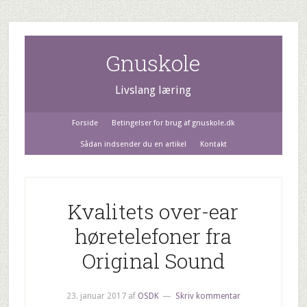
Gnuskole
Livslang læring
Forside
Betingelser for brug af gnuskole.dk
Sådan indsender du en artikel
Kontakt
Kvalitets over-ear
høretelefoner fra
Original Sound
23. januar 2017
af
OSDK
Skriv kommentar