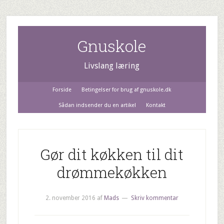
Gnuskole
Livslang læring
Forside
Betingelser for brug af gnuskole.dk
Sådan indsender du en artikel
Kontakt
Gør dit køkken til dit
drømmekøkken
2. november 2016
af
Mads
Skriv kommentar