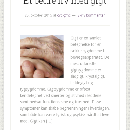
Et bedre liv med gigt
25. oktober 2015
af
cvc-gmc
Skriv kommentar
Gigt er en samlet
betegnelse for en
række sygdomme i
bevægeapparatet. De
mest udbredte
gigtsygdomme er
slidgigt, krystalgigt,
leddegigt og
rygsygdomme. Gigtsygdomme er oftest
kendetegnet ved smerter og stivhed i leddene
samt nedsat funktionsevne og træthed. Disse
symptomer kan skabe begrænsninger i hverdagen,
som både kan være fysisk og psykisk hårdt at leve
med. Gigt kan […]