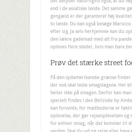
det betyder naturligvis også, at du hø
end i de asiatiske lande. Det samme gø
gengæld er der garanteret høj kvalitet
to lande. Du kan også besøge Marocco 
efter sig. Ja selv herhjemme kan du o
den lækre gademad med alt fra pandek
opleves flere steder, hvis man bare be
Prøv det stærke street 
På den sydamerikanske grænse finder v
der nok skal teste smagsløgene. Her bl
heller ikke på smagen. Derfor kan man
specielt findes i den Beliziske by Amb
kan forvente, for madboderne er faktis
oplevelse, der gør rejseoplevelsen og
for enhver smag, når det kommer til d
verden. Skal du ud og rejse eller bare