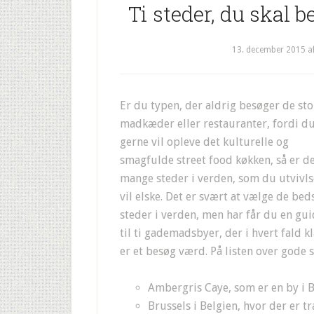
Ti steder, du skal b
13. december 2015
a
Er du typen, der aldrig besøger de sto
madkæder eller restauranter, fordi d
gerne vil opleve det kulturelle og
smagfulde street food køkken, så er d
mange steder i verden, som du utvivl
vil elske. Det er svært at vælge de bed
steder i verden, men har får du en gu
til ti gademadsbyer, der i hvert fald kl
er et besøg værd. På listen over gode
Ambergris Caye, som er en by i B
Brussels i Belgien, hvor der er t