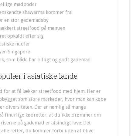
kellige madboder
rdenskendte shawarma kommer fra
 er en stor gademadsby
t lækkert streetfood på menuen
ret opkaldt efter sig
astiske nudler
yen Singapore
k, som både har billigt og godt gademad
opulær i asiatiske lande
ed for at få lækker streetfood med hjem. Her er
pbygget som store markeder, hvor man kan købe
 er diversiteten. Der er nemlig så mange
små finurlige kødretter, at du ikke drømmer om
 priserne på gademad er afsindigt lave. Det
 alle retter, du kommer forbi uden at blive