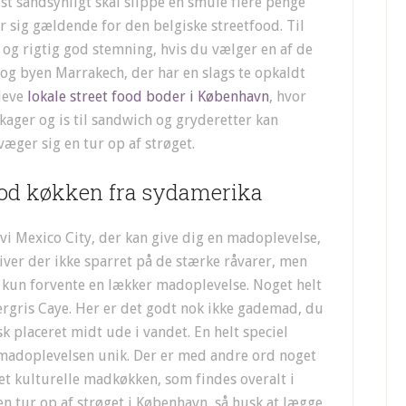
jst sandsynligt skal slippe en smule flere penge
r sig gældende for den belgiske streetfood. Til
 og rigtig god stemning, hvis du vælger en af de
og byen Marrakech, der har en slags te opkaldt
pleve
lokale street food boder i København
, hvor
ager og is til sandwich og gryderetter kan
væger sig en tur op af strøget.
food køkken fra sydamerika
i Mexico City, der kan give dig en madoplevelse,
iver der ikke sparret på de stærke råvarer, men
 kun forvente en lækker madoplevelse. Noget helt
ergris Caye. Her er det godt nok ikke gademad, du
k placeret midt ude i vandet. En helt speciel
 madoplevelsen unik. Der er med andre ord noget
et kulturelle madkøkken, som findes overalt i
 en tur op af strøget i København, så husk at lægge