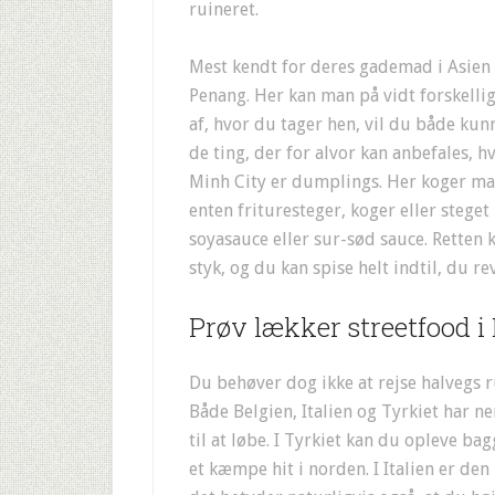
ruineret.
Mest kendt for deres gademad i Asien 
Penang. Her kan man på vidt forskelli
af, hvor du tager hen, vil du både kun
de ting, der for alvor kan anbefales, h
Minh City er dumplings. Her koger man
enten frituresteger, koger eller stege
soyasauce eller sur-sød sauce. Retten
styk, og du kan spise helt indtil, du re
Prøv lækker streetfood i
Du behøver dog ikke at rejse halvegs 
Både Belgien, Italien og Tyrkiet har 
til at løbe. I Tyrkiet kan du opleve 
et kæmpe hit i norden. I Italien er d