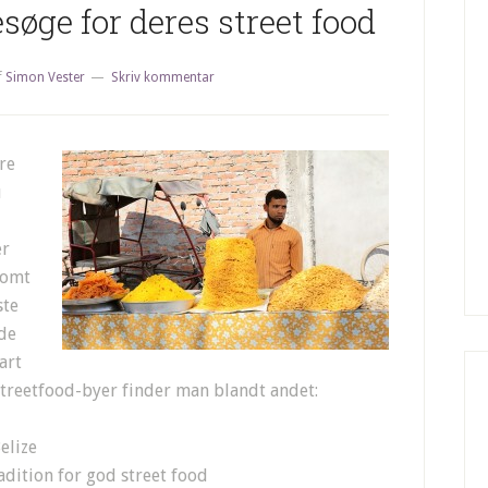
esøge for deres street food
f
Simon Vester
Skriv kommentar
re
u
er
somt
ste
ide
art
 streetfood-byer finder man blandt andet:
elize
radition for god street food