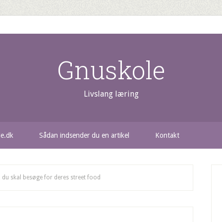
Gnuskole
Livslang læring
le.dk
Sådan indsender du en artikel
Kontakt
, du skal besøge for deres street food