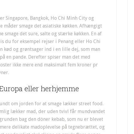
er Singapore, Bangkok, Ho Chi Minh City og
ge måder smage det asiatiske køkken. Afhængigt
ne smage det sure, salte og stærke køkken. En af
vis du for eksempel rejser i Penang eller Ho Chi
 kød og grøntsager ind i en lille dej, som man
t på en pande. Derefter spiser man det med
 koster ikke mere end maksimalt fem kroner pr
vner.
 Europa eller herhjemme
rundt om jorden for at smage lækker street food.
nemlig lækker mad, der uden tvivl får mundvandet
baggrunden bag den döner kebab, som nu er blevet
en mere delikate madoplevelse på tegnebrættet, og