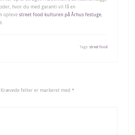
boder, hvor du med garanti vil få en
an opleve
street food kulturen på Århus festuge
,
e.
Tags:
street food
Krævede felter er markeret med
*