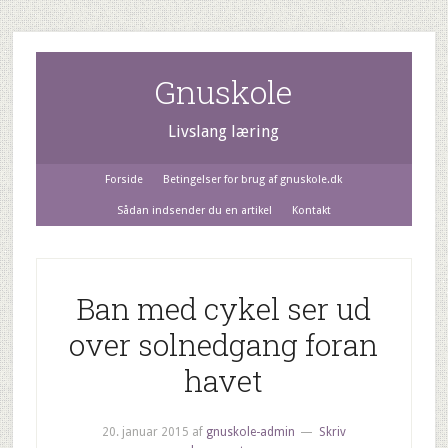
Gnuskole
Livslang læring
Forside
Betingelser for brug af gnuskole.dk
Sådan indsender du en artikel
Kontakt
Ban med cykel ser ud
over solnedgang foran
havet
20. januar 2015
af
gnuskole-admin
Skriv