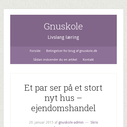
Gnuskole
Livslang læring
Forside
Betingelser for brug af gnuskole.dk
Sådan indsender du en artikel
Kontakt
Et par ser på et stort
nyt hus –
ejendomshandel
20. januar 2015
af
gnuskole-admin
Skriv