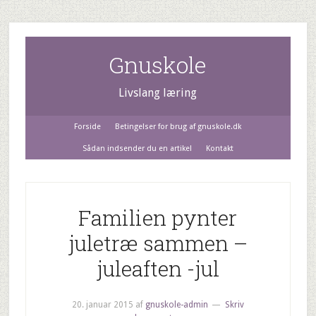
Gnuskole
Livslang læring
Forside
Betingelser for brug af gnuskole.dk
Sådan indsender du en artikel
Kontakt
Familien pynter
juletræ sammen –
juleaften -jul
20. januar 2015
af
gnuskole-admin
Skriv