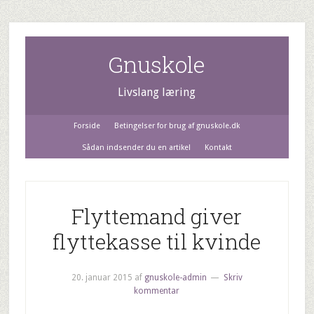
Gnuskole
Livslang læring
Forside
Betingelser for brug af gnuskole.dk
Sådan indsender du en artikel
Kontakt
Flyttemand giver
flyttekasse til kvinde
20. januar 2015
af
gnuskole-admin
Skriv
kommentar