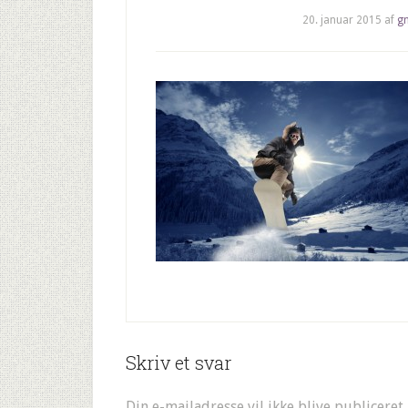
20. januar 2015
af
g
Skriv et svar
Din e-mailadresse vil ikke blive publiceret.