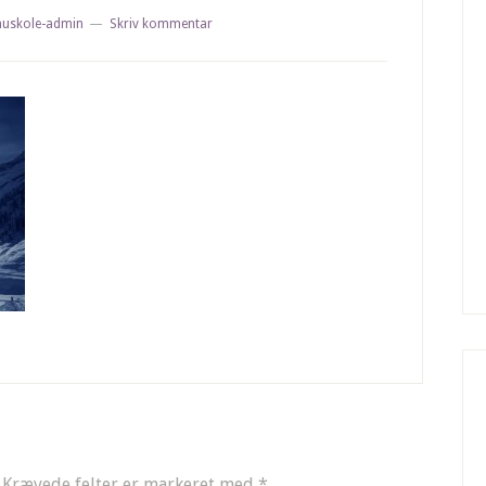
nuskole-admin
Skriv kommentar
Krævede felter er markeret med
*