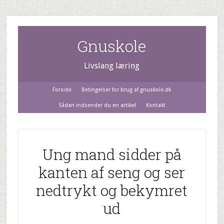
Gnuskole
Livslang læring
Forside
Betingelser for brug af gnuskole.dk
Sådan indsender du en artikel
Kontakt
Ung mand sidder på
kanten af seng og ser
nedtrykt og bekymret
ud